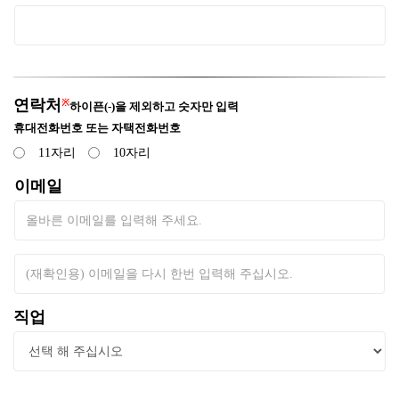
휴
연락처
※
하이픈(-)을 제외하고 숫자만 입력
대
휴대전화번호 또는 자택전화번호
전
11자리
10자리
화
번
이메일
호
또
는
자
택
전
직업
화
번
호