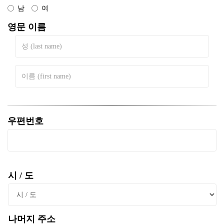
남
여
영문 이름
성
(last
name)
이
름
(first
name)
우편번호
시 / 도
나머지 주소