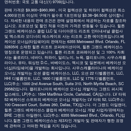
면허번호: 국토 교통 대신(1) 9709)입니다.
판매 가격은 $9,900~$960,990 , 미국 컬렉션은 및 하와이 컬렉션은 최소
4,000포인트 이상의 구매가 필수로 1포인트당 $3.38~$6.50로 상이합니
다. 자세한 내용의 판매 조건은 판매 설명회에서 제공하는 자료를 참조하
십시오. 프로모션 및 할인 적용 이전의 가격은 변동될 수 있습니다. 힐튼
그랜드 베케이션스 클럽 LLC 및 다이아몬드 리조트 인터내셔널 클럽사
및 엑스트라 오디너리 에스케이프 사는 리조트 교환 에이전트입니다.베
케이션 오너십(타임쉐어)의 판매자는 6355 Metrowest Blvd. Orlando, FL
32835에 소재한 힐튼 리조트 코퍼레이션이며, 힐튼 그랜드 베케이션스
명칭으로 운영되고 있습니다. 힐튼 리조트 코퍼레이션 및 그 100% 자회
사는 플로리다, 네바다, 하와이, 일리노이, 뉴욕, 캘리포니아, 사우스캐롤
라이나, 유타, 워싱턴 D.C., 바베이도스, 멕시코 및 일본에서 베케이션 오
너십(타임쉐어)을 개발하는 회사입니다. 사우스캐롤라이나의 베케이션
오너십 개발자는 오션 클럽 베케이션스, LLC, 오션 22 디벨롭먼트, LLC,
HHI 디벨롭먼트, LLC, 1600 디벨롭먼트, LLC 및 1776 디벨롭먼트,
LLC(주소: 1000 2nd Avenue South, Suite 310, North Myrtle Beach, SC
29582)입니다. 캘리포니아의 베케이션 오너십 개발자는 그랜드 퍼시픽
칼스배드, LP(주소: 1594 MarBrisa Circle, Carlsbad, CA)입니다. LV 타워
52 베케이션 스위트의 베케이션 오너십 개발자는 LV 타워 52, LLC(주소:
100 Crescent Court, Suites 260, Dallas, TX)입니다. 더 그랜드 아일랜더,
힐튼 그랜드 베케이션스 클럽의 베케이션 오너십 개발 사업자/판매자는
BRE 그랜드 아일랜더, LLC(주소: 6355 Metrowest Blvd., Orlando, FL)입
니다.힐튼 그랜드 베케이션스는 제3자인 개발자 및 판매자가 행한 표명
에 관하여 그 어떠한 책임을 지지 않습니다.