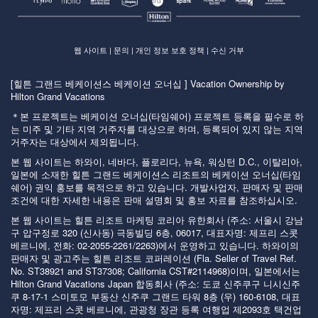
웹 사이트
|
문의
|
개인 정보 보호 정책
|
수신 거부
[힐튼 그랜드 베케이션스 베케이션 오너십 ] Vacation Ownership by
Hilton Grand Vacations
＊본 프로젝트는 베케이션 오너십(타임쉐어) 프로젝트 등록을 필수로 하
는 미주 및 기타 지역 거주자를 대상으로 하며, 등록되어 있지 않는 지역
거주자는 대상에서 제외됩니다.
본 웹 사이트는 하와이, 네바다, 플로리다, 뉴욕, 워싱턴 D.C., 이탈리아,
일본에 소재한 힐튼 그랜드 베케이션스 리조트의 베케이션 오너십(타임
쉐어) 권익 홍보를 목적으로 하고 있습니다. 개발사업자, 판매자 및 판매
조건에 대한 자세한 내용은 판매 설명회 및 홍보 자료를 참조하십시오.
본 웹 사이트는 힐튼 리조트 마케팅 코리아 유한회사 (주소: 서울시 강남
구 압구정로 320 (신사동) 극동빌딩 6층, 06017, 대표자명: 제프리 스콧
베르니에, 전화: 02-2055-2261/2263)에서 운영하고 있습니다. 하와이의
판매자 및 광고주는 힐튼 리조트 코퍼레이션 (Fla. Seller of Travel Ref.
No. ST38921 and ST37308; California CST#2114968)이며, 일본에서는
Hilton Grand Vacations Japan 합동회사 (주소: 도쿄 신주쿠구 니시신주
쿠 8-17-1 스미토모 부동산 신주쿠 그랜드 타워 8층 (우) 160-6108, 대표
자명: 제프리 스콧 베르니에, 관광청 장관 등록 여행업 제2093호 택건업